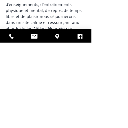
d'enseignements, d'entraînements 
physique et mental, de repos, de temps 
libre et de plaisir nous séjournerons 
dans un site calme et ressourçant aux 
abords du lac Atitlan. Nous vivrons 
ensemble des journées thématiques 
bien équilibrées sur chacun des plans 
pour apporter la…
Afficher plus
Partager cet événement