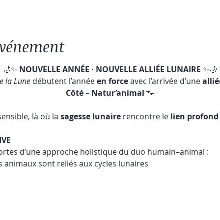
'événement
🌙✨ 
NOUVELLE ANNÉE · NOUVELLE ALLIÉE LUNAIRE
 ✨🌙
e la Lune
 débutent l’année 
en force
 avec l’arrivée d’une 
alli
Côté – Natur’animal
 🐾
nsible, là où la 
sagesse lunaire
 rencontre le 
lien profond
IVE
ortes d’une approche holistique du duo humain–animal :
 animaux sont reliés aux cycles lunaires