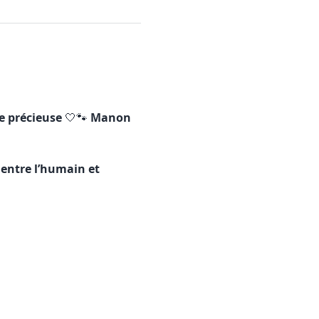
ée précieuse
 🤍🐾 
Manon 
 entre l’humain et 