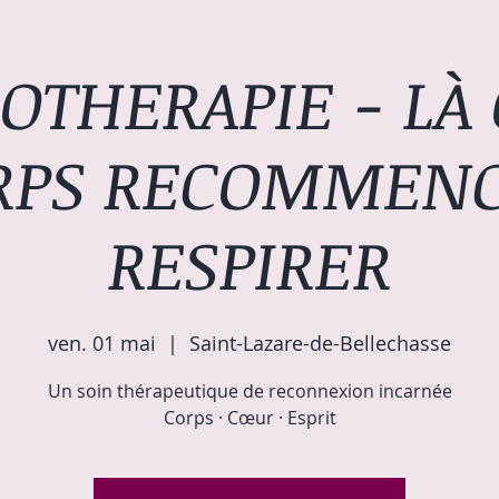
OTHERAPIE - LÀ 
RPS RECOMMENC
RESPIRER
ven. 01 mai
  |  
Saint-Lazare-de-Bellechasse
Un soin thérapeutique de reconnexion incarnée
Corps · Cœur · Esprit