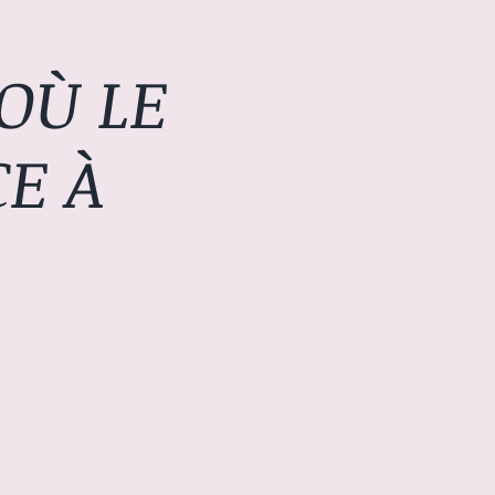
OÙ LE
E À