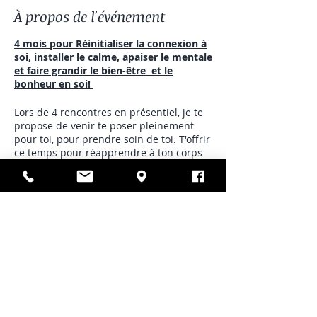
À propos de l'événement
4 mois pour Réinitialiser la connexion à
soi, installer le calme, apaiser le mentale
et faire grandir le bien-être et le
bonheur en soi!
Lors de 4 rencontres en présentiel, je te
propose de venir te poser pleinement
pour toi, pour prendre soin de toi. T'offrir
ce temps pour réapprendre à ton corps
le calme, la sécurité et le bien-être.
Durant ces rencontres, plusieurs thèmes
et outils seront explorés et pratiqués.
Des approches parfois très scientifiques
Partager cet événement
et parfois plus holistiques. Nous
passerons bien sur par le monde des
postures du corps et de la respiration
que par le monde du magnétisme et de
l'énergie.
Ce que le défi propose :