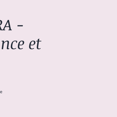
A -
ance et
ce