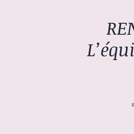
RE
L’équi
R