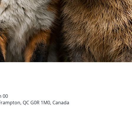
h 00
 Frampton, QC G0R 1M0, Canada