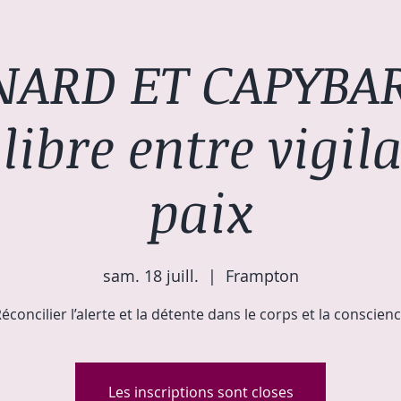
NARD ET CAPYBAR
libre entre vigil
paix
sam. 18 juill.
  |  
Frampton
éconcilier l’alerte et la détente dans le corps et la conscien
Les inscriptions sont closes