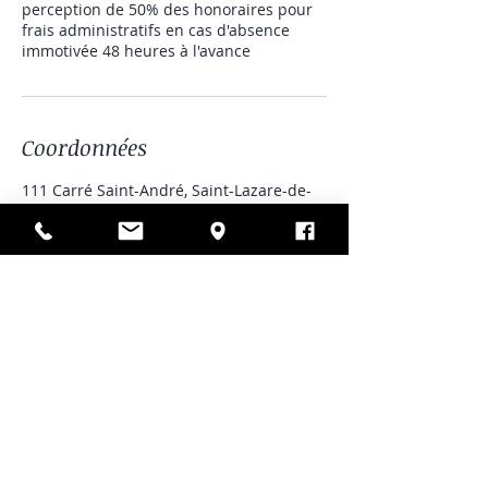
perception de 50% des honoraires pour
frais administratifs en cas d'absence
immotivée 48 heures à l'avance
Coordonnées
111 Carré Saint-André, Saint-Lazare-de-
Bellechasse, QC, Canada
418-575-4002
jenny_zap@hotmail.com