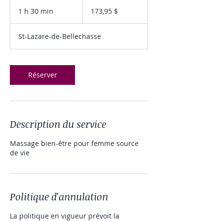
173,95 dollars
canadiens
1 h 30 min
1
173,95 $
3
0
St-Lazare-de-Bellechasse
m
i
n
Réserver
Description du service
Massage bien-être pour femme source
de vie
Politique d'annulation
La politique en vigueur prévoit la